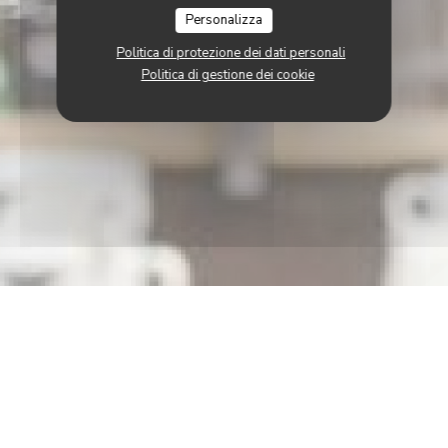
Personalizza
Politica di protezione dei dati personali
Politica di gestione dei cookie
ova finestra))
 una nuova finestra))
© 2026 LE NUMÉRO 3 — CREAZIONE DEL SITO INTERNET RISTORANTE
((APRE UNA NUOVA FINESTRA))
CON
ZENCHEF
((APRE UNA NUOVA FINESTRA))
NOTE LEGALI
((APRE UNA NUOVA FINESTRA)
TERMINI DI UTILIZZO
((APRE UNA NUO
POLITICA DI PROTEZIONE DEI DATI PERSONALI