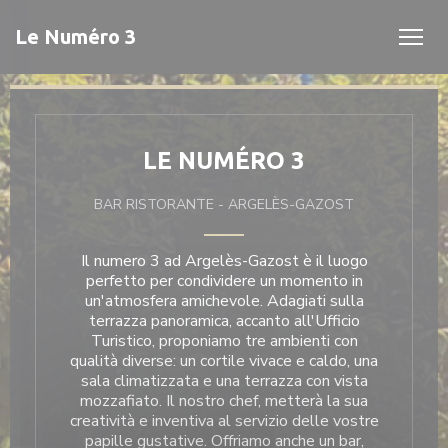
Personalizzazione delle tue scelte sui cookie
Le Numéro 3
LE NUMÉRO 3
BAR RISTORANTE
-
ARGELÈS-GAZOST
Il numero 3 ad Argelès-Gazost è il luogo
perfetto per condividere un momento in
un'atmosfera amichevole. Adagiati sulla
terrazza panoramica, accanto all'Ufficio
Turistico, proponiamo tre ambienti con
qualità diverse: un cortile vivace e caldo, una
sala climatizzata e una terrazza con vista
mozzafiato. Il nostro chef, metterà la sua
creatività e inventiva al servizio delle vostre
papille gustative. Offriamo anche un bar,