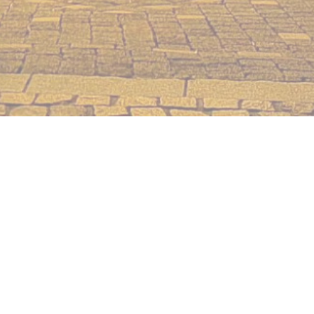
ova finestra))
 una nuova finestra))
© 2026 LE NUMÉRO 3 — CREAZIONE DEL SITO INTERNET RISTORANTE
((APRE UNA NUOVA FINESTRA))
CON
ZENCHEF
((APRE UNA NUOVA FINESTRA))
NOTE LEGALI
((APRE UNA NUOVA FINESTRA)
TERMINI DI UTILIZZO
((APRE UNA NUO
POLITICA DI PROTEZIONE DEI DATI PERSONALI
((APRE UNA NUOVA FINESTR
INFORMATIVA SUI COOKIE
((APRE UNA NUOVA FINESTRA))
ACCESSIBILITA