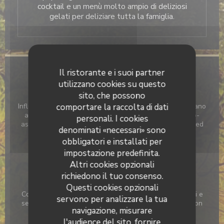
cocktail e un menù molto ampio di deliziosi
gelati per deliziare tutta la famiglia.
Il ristorante e i suoi partner
Informazioni pratiche
utilizzano cookies su questo
sito, che possono
Cucina
Influenze italiane, Pesci, Grigliate di carne e pesce, Vegano
comportare la raccolta di dati
amichevole, Insalate, Insalate creative, Fusione franco-
personali. I cookies
asiatica, Moderna cucina francese, Tradizionale Revisited
denominati «necessari» sono
Francese
obbligatori e installati per
impostazione predefinita.
Tipologia
Altri cookies opzionali
BAR RISTORANTE
richiedono il tuo consenso.
Servizi
Questi cookies opzionali
Cocktail bar, Wine bar, Ascensore, Accesso per disabili e
servono per analizzare la tua
servizi igienici, Sedie per bambini, Fasciatoio, Camera con
navigazione, misurare
aria condizionata, Terrazza nel cortile, Terrazza
panoramica con vista sulla valle
l'audience del sito, fornire