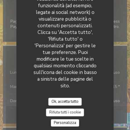
funzionalità (ad esempio,
Metodo di pagamento
legate ai social network) o
Ticket ristorante digitalizzato, Buoni vacanza, Amex,
visualizzare pubblicità o
Pagamento mobile, Senza contatto, Apple Pay, Contactless
Le Numéro 3
contenuti personalizzati.
Payment, Moneo, Eurocard / Mastercard, Contanti, Maestro,
Visa, American Express, Bancomat
Clicca su 'Accetta tutto',
'Rifiuta tutto' o
'Personalizza' per gestire le
tue preferenze. Puoi
Orari
modificare le tue scelte in
qualsiasi momento cliccando
sull'icona del cookie in basso
Lunedi
Chiuso
a sinistra delle pagine del
sito.
Mar
-
Sab
12:00 - 13:00 *
19:00 - 20:15 *
•
Domenica
Chiuso
Ok, accetta tutto
Rifiuta tutti i cookie
* Solo su prenotazione
Personalizza