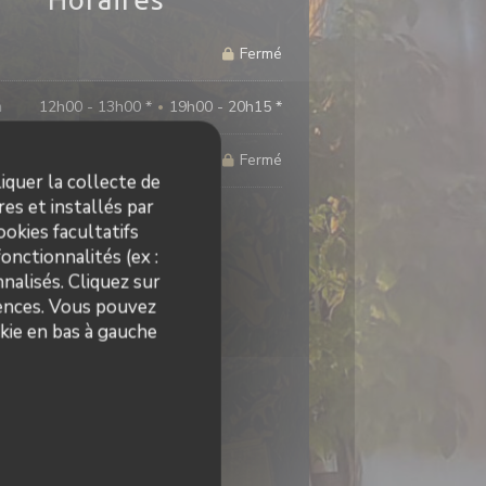
Fermé
m
12h00 - 13h00 *
19h00 - 20h15 *
•
Fermé
iquer la collecte de
es et installés par
* Uniquement sur réservation
okies facultatifs
onctionnalités (ex :
nalisés. Cliquez sur
rences. Vous pouvez
kie en bas à gauche