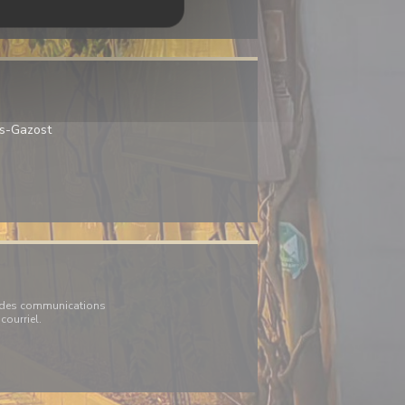
((ouvre une nouvelle fenêtre))
ès-Gazost
une nouvelle fenêtre))
((ouvre une nouvelle fenêtre))
ir des communications
courriel.