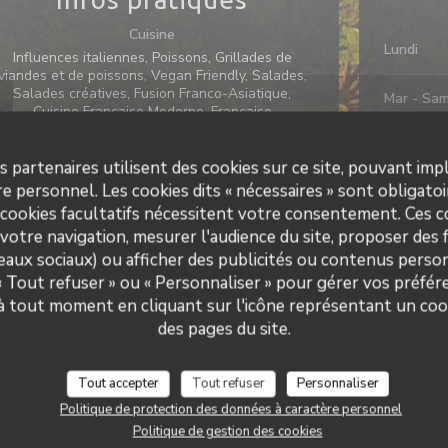
Cuisine
Lundi
Influences italiennes, Poissons, Grillades de
viandes et de poissons, Vegan Friendly, Salades,
Salades créatives, Fusion Franco-Asiatique,
Mar
-
Sa
Cuisine Française Moderne, Française
Traditionnelle Revisitée
Dimanche
s partenaires utilisent des cookies sur ce site, pouvant impl
Type de restaurant
e personnel. Les cookies dits « nécessaires » sont obligatoir
BAR RESTAURANT
 cookies facultatifs nécessitent votre consentement. Ces co
Services
votre navigation, mesurer l'audience du site, proposer des f
Bar à cocktails, Bar à Vin, Ascenseur, Accès et
seaux sociaux) ou afficher des publicités ou contenus person
WC adaptés aux personnes à mobilité réduite,
 « Tout refuser » ou « Personnaliser » pour gérer vos préfé
Chaises bébés, Table à langer, Salle climatisée,
Le Numéro 3
 à tout moment en cliquant sur l'icône représentant un coo
Terrasse en cour intérieure, Terrasse
panoramique sur la vallée
des pages du site.
Moyens de paiement
Tout accepter
Tout refuser
Personnaliser
Ticket restaurant dématérialisé, Chèques
Vacances, Amex, Paiement mobile, Sans Contact,
Politique de protection des données à caractère personnel
Apple Pay, Paiement Sans Contact, Monéo,
Politique de gestion des cookies
Eurocard/Mastercard, Espèces, Maestro, Visa,