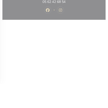
05 62 42 68 54
Facebook ((ouvre une nouvelle fenê
Instagram ((ouvre une nouvel
nouvelle fenêtre))
e une nouvelle fenêtre))
© 2026 LE NUMÉRO 3 — CRÉATION DE SITE INTERNET RESTAURANT AVEC
((OUVRE UNE NOUVELLE FENÊTRE))
ZENCHEF
((OUVRE UNE NOUVELLE FENÊ
MENTIONS LÉGALES