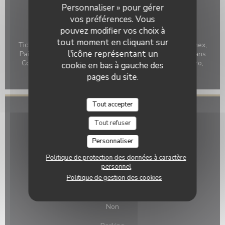
Table à langer, Salle climatisée, Terrasse en cour
Personnaliser » pour gérer
intérieure, Terrasse panoramique sur la vallée
vos préférences. Vous
pouvez modifier vos choix à
Moyens de paiement
tout moment en cliquant sur
Ticket restaurant dématérialisé, Chèques Vacances, Amex,
l'icône représentant un
Paiement mobile, Sans Contact, Apple Pay, Paiement Sans
Contact, Monéo, Eurocard/Mastercard, Espèces, Maestro,
cookie en bas à gauche des
Visa, American Express, Carte Bleue
pages du site.
Tout accepter
Accès
Tout refuser
Métro
Personnaliser
Non
Politique de protection des données à caractère
Station de vélos
personnel
Non
Politique de gestion des cookies
Bus
Non