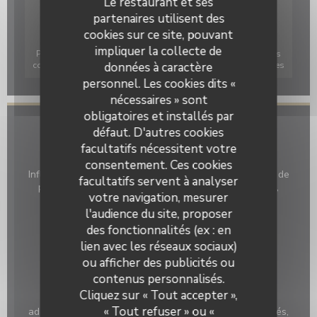
Le restaurant et ses
partenaires utilisent des
cookies sur ce site, pouvant
impliquer la collecte de
Pour afficher la carte interactive Waze, vous devez accepter les
données à caractère
cookies Waze Map (Google). Ces cookies peuvent collecter des
données de navigation et de localisation.
Autoriser
personnel. Les cookies dits «
nécessaires » sont
obligatoires et installés par
Infos pratiques
défaut. D'autres cookies
facultatifs nécessitent votre
Cuisine
consentement. Ces cookies
Influences italiennes, Poissons, Grillades de viandes et de
facultatifs servent à analyser
poissons, Vegan Friendly, Salades, Salades créatives,
votre navigation, mesurer
Fusion Franco-Asiatique, Cuisine Française Moderne,
l'audience du site, proposer
Française Traditionnelle Revisitée
des fonctionnalités (ex : en
Type de restaurant
lien avec les réseaux sociaux)
BAR RESTAURANT
ou afficher des publicités ou
contenus personnalisés.
Le Numéro 3
Services
Cliquez sur « Tout accepter »,
Bar à cocktails, Bar à Vin, Ascenseur, Accès et WC
« Tout refuser » ou «
adaptés aux personnes à mobilité réduite, Chaises bébés,