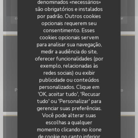
denominados «necessários»
são obrigatórios e instalados
Para exibir o mapa interativo do Waze, você deve aceitar os
por padrão. Outros cookies
cookies do Waze Map (Google). Esses cookies podem coletar
opcionais requerem seu
dados de navegação e localização.
Autorizar
consentimento. Esses
cookies opcionais servem
para analisar sua navegação,
Informações gerais
medir a audiência do site,
oferecer funcionalidades (por
Culinária
exemplo, relacionadas às
Vegan Friendly, Saladas
redes sociais) ou exibir
Métodos de pagamento
publicidade ou conteúdos
Le Numéro 3
Ticket restaurante digital, Cheques de férias, Amex,
personalizados. Clique em
Pagamento móvel, Sem contato, Apple Pay, Pagamento
'OK, aceitar tudo', 'Recusar
sem contato, Monéo, Eurocard/Mastercard, Dinheiro,
tudo' ou 'Personalizar' para
Maestro, Visa, American Express, Cartão Azul
gerenciar suas preferências.
Você pode alterar suas
escolhas a qualquer
Acesso
momento clicando no ícone
de cookie no canto inferior