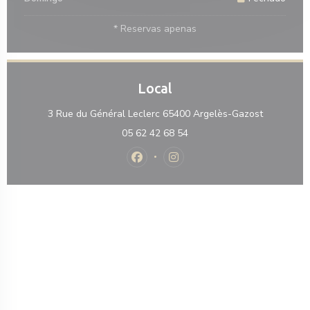
* Reservas apenas
Local
((abre num
3 Rue du Général Leclerc 65400 Argelès-Gazost
05 62 42 68 54
Facebook ((abre numa nova janela))
Instagram ((abre numa nova j
nova janela))
 numa nova janela))