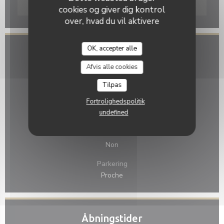
cookies og giver dig kontrol
Waze Map er deaktiveret.
Tillad
over, hvad du vil aktivere
OK, accepter alle
Le Numéro 3
Adgang
Afvis alle cookies
Undergrund
Non
Tilpas
Fortrolighedspolitik
Cykelstation
undefined
Non
Bus
Non
Parkering
Proche
Åbningstider