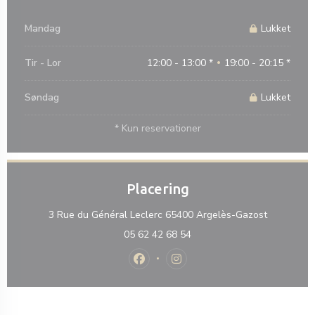
Mandag
Lukket
Tir
-
Lor
12:00 - 13:00 *
19:00 - 20:15 *
•
Søndag
Lukket
* Kun reservationer
Placering
((åbner i e
3 Rue du Général Leclerc 65400 Argelès-Gazost
05 62 42 68 54
Facebook ((åbner i et nyt vindue))
Instagram ((åbner i et nyt vi